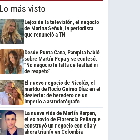
Lo más visto
Lejos de la televisión, el negocio
de Marina Señuk, la periodista
que renunció a TN
Desde Punta Cana, Pampita habló
sobre Martín Pepa y se confesó:
"No negocio la falta de lealtad ni
de respeto"
El nuevo negocio de Nicolás, el
marido de Rocío Guirao Díaz en el
desierto: de heredero de un
imperio a astrofotógrafo
La nueva vida de Martín Karpan,
el ex novio de Florencia Peña que
construyó un negocio con ella y
ahora triunfa en Colombia