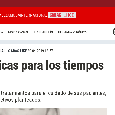
ALEZA
MODA
INTERNACIONAL
CARAS MIAMI
TA
MORIA CASÁN
JUAN MINUJÍN
HERMANA VERÓNICA
CARAS BRASIL
CARAS URUGUAY
IAL - CARAS LIKE
20-04-2019 12:57
icas para los tiempos
 tratamientos para el cuidado de sus pacientes,
jetivos planteados.