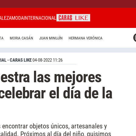
ALEZA
MODA
INTERNACIONAL
CARAS MIAMI
TA
MORIA CASÁN
JUAN MINUJÍN
HERMANA VERÓNICA
CARAS BRASIL
CARAS URUGUAY
IAL - CARAS LIKE
04-08-2022 11:26
uestra las mejores
elebrar el día de la
encontrar objetos únicos, artesanales y
alidad. Próximos al día del niño, quisimos