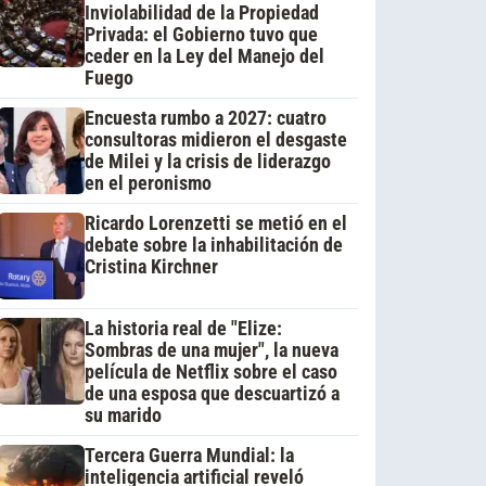
Inviolabilidad de la Propiedad
Privada: el Gobierno tuvo que
ceder en la Ley del Manejo del
Fuego
Encuesta rumbo a 2027: cuatro
consultoras midieron el desgaste
de Milei y la crisis de liderazgo
en el peronismo
Ricardo Lorenzetti se metió en el
debate sobre la inhabilitación de
Cristina Kirchner
La historia real de "Elize:
Sombras de una mujer", la nueva
película de Netflix sobre el caso
de una esposa que descuartizó a
su marido
Tercera Guerra Mundial: la
inteligencia artificial reveló