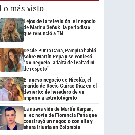
Lo más visto
Lejos de la televisión, el negocio
de Marina Señuk, la periodista
que renunció a TN
Desde Punta Cana, Pampita habló
sobre Martín Pepa y se confesó:
"No negocio la falta de lealtad ni
de respeto"
El nuevo negocio de Nicolás, el
marido de Rocío Guirao Díaz en el
desierto: de heredero de un
imperio a astrofotógrafo
La nueva vida de Martín Karpan,
el ex novio de Florencia Peña que
construyó un negocio con ella y
ahora triunfa en Colombia