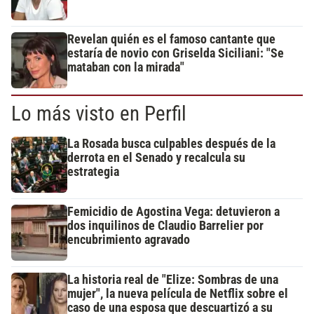
Revelan quién es el famoso cantante que
estaría de novio con Griselda Siciliani: "Se
mataban con la mirada"
Lo más visto en Perfil
La Rosada busca culpables después de la
derrota en el Senado y recalcula su
estrategia
Femicidio de Agostina Vega: detuvieron a
dos inquilinos de Claudio Barrelier por
encubrimiento agravado
La historia real de "Elize: Sombras de una
mujer", la nueva película de Netflix sobre el
caso de una esposa que descuartizó a su