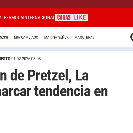
ALEZA
MODA
INTERNACIONAL
CARAS MIAMI
MESSI
MIA CAMBIASO
MARINA SEÑUK
MAGUI BRAVI
CARAS BRASIL
CARAS URUGUAY
RESTO
01-02-2026 08:08
 de Pretzel, La
marcar tendencia en