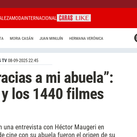
ALEZA
MODA
INTERNACIONAL
CARAS MIAMI
TA
MORIA CASÁN
JUAN MINUJÍN
HERMANA VERÓNICA
CARAS BRASIL
CARAS URUGUAY
 TV
08-09-2025 22:45
racias a mi abuela”:
y los 1440 filmes
n una entrevista con Héctor Maugeri en
e cine con su abuela fueron el origen de su