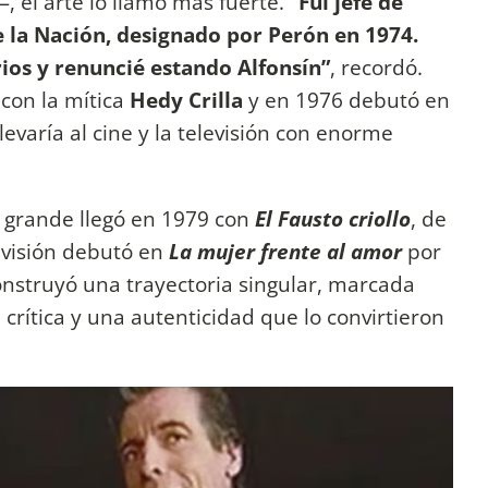
 el arte lo llamó más fuerte.
“Fui jefe de
de la Nación, designado por Perón en 1974.
rios y renuncié estando Alfonsín”
, recordó.
con la mítica
Hedy Crilla
y en 1976 debutó en
levaría al cine y la televisión con enorme
a grande llegó en 1979 con
El Fausto criollo
, de
evisión debutó en
La mujer frente al amor
por
struyó una trayectoria singular, marcada
crítica y una autenticidad que lo convirtieron