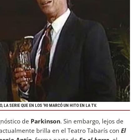
LA SERIE QUE EN LOS '90 MARCÓ UN HITO EN LA TV.
gnóstico de
Parkinson
. Sin embargo, lejos de
: actualmente brilla en el Teatro Tabarís con
El
ergio Antín
, forma parte de
En el barro
, el