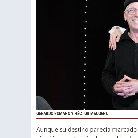
GERARDO ROMANO Y HÉCTOR MAUGERI.
Aunque su destino parecía marcado 