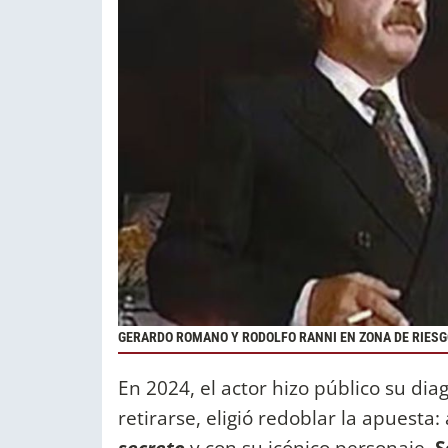
GERARDO ROMANO Y RODOLFO RANNI EN ZONA DE RIESGO, 
En 2024, el actor hizo público su dia
retirarse, eligió redoblar la apuesta
secreto
y con su icónico personaje,
S