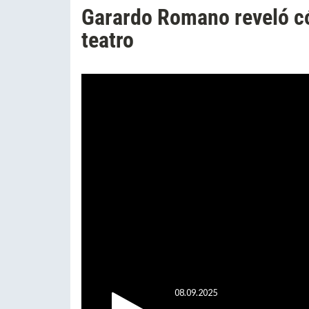
Garardo Romano reveló có
teatro