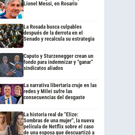
Lionel Messi, en Rosario
La Rosada busca culpables
después de la derrota en el
Senado y recalcula su estrategia
Caputo y Sturzenegger crean un
fondo para indemnizar y “ganar”
sindicatos aliados
La narrativa libertaria cruje en las
redes y Milei sufre las
consecuencias del desgaste
La historia real de "Elize:
Sombras de una mujer", la nueva
película de Netflix sobre el caso
de una esposa que descuartizó a