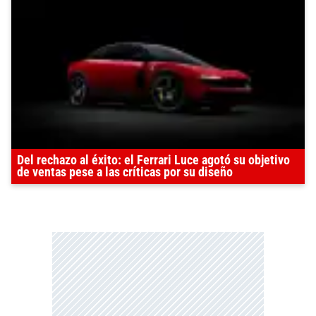
Del rechazo al éxito: el Ferrari Luce agotó su objetivo
de ventas pese a las críticas por su diseño