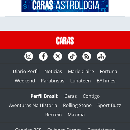
Diario Perfil
Noticias
Marie Claire
Fortuna
Weekend
Parabrisas
Lunateen
BATimes
Perfil Brasil:
Caras
Contigo
Aventuras Na Historia
Rolling Stone
Sport Buzz
Recreio
Maxima
Canales RSS
Quienes Somos
Contáctenos