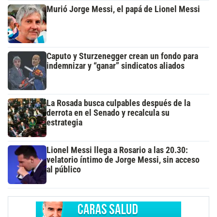
Murió Jorge Messi, el papá de Lionel Messi
Caputo y Sturzenegger crean un fondo para
indemnizar y “ganar” sindicatos aliados
La Rosada busca culpables después de la
derrota en el Senado y recalcula su
estrategia
Lionel Messi llega a Rosario a las 20.30:
velatorio íntimo de Jorge Messi, sin acceso
al público