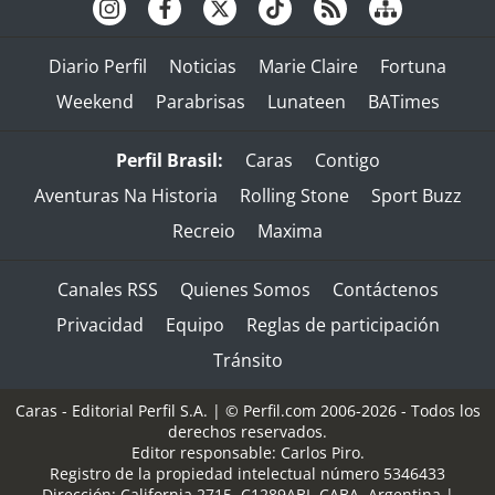
Diario Perfil
Noticias
Marie Claire
Fortuna
Weekend
Parabrisas
Lunateen
BATimes
Perfil Brasil:
Caras
Contigo
Aventuras Na Historia
Rolling Stone
Sport Buzz
Recreio
Maxima
Canales RSS
Quienes Somos
Contáctenos
Privacidad
Equipo
Reglas de participación
Tránsito
Caras - Editorial Perfil S.A.
| © Perfil.com 2006-2026 - Todos los
derechos reservados.
Editor responsable: Carlos Piro.
Registro de la propiedad intelectual número 5346433
Dirección:
California 2715
,
C1289ABI
,
CABA, Argentina
|