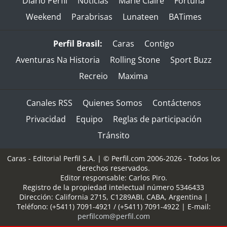
Diario Perfil
Noticias
Marie Claire
Fortuna
Weekend
Parabrisas
Lunateen
BATimes
Perfil Brasil:
Caras
Contigo
Aventuras Na Historia
Rolling Stone
Sport Buzz
Recreio
Maxima
Canales RSS
Quienes Somos
Contáctenos
Privacidad
Equipo
Reglas de participación
Tránsito
Caras - Editorial Perfil S.A.
| © Perfil.com 2006-2026 - Todos los
derechos reservados.
Editor responsable: Carlos Piro.
Registro de la propiedad intelectual número 5346433
Dirección:
California 2715
,
C1289ABI
,
CABA, Argentina
|
Teléfono:
(+5411) 7091-4921
/
(+5411) 7091-4922
| E-mail:
perfilcom@perfil.com