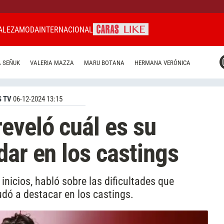
ALEZA
MODA
INTERNACIONAL
CARAS MIAMI
 SEÑUK
VALERIA MAZZA
MARU BOTANA
HERMANA VERÓNICA
CARAS BRASIL
CARAS URUGUAY
 TV
06-12-2024 13:15
eveló cuál es su
dar en los castings
inicios, habló sobre las dificultades que
udó a destacar en los castings.