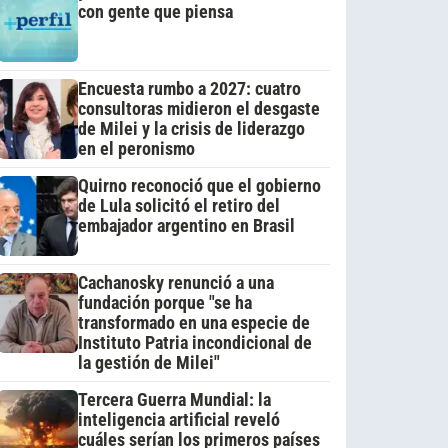
con gente que piensa
Encuesta rumbo a 2027: cuatro
consultoras midieron el desgaste
de Milei y la crisis de liderazgo
en el peronismo
Quirno reconoció que el gobierno
de Lula solicitó el retiro del
embajador argentino en Brasil
Cachanosky renunció a una
fundación porque "se ha
transformado en una especie de
Instituto Patria incondicional de
la gestión de Milei"
Tercera Guerra Mundial: la
inteligencia artificial reveló
cuáles serían los primeros países