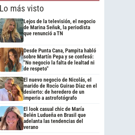
Lo más visto
Lejos de la televisión, el negocio
de Marina Señuk, la periodista
que renunció a TN
Desde Punta Cana, Pampita habló
sobre Martín Pepa y se confesó:
"No negocio la falta de lealtad ni
de respeto"
El nuevo negocio de Nicolás, el
marido de Rocío Guirao Díaz en el
desierto: de heredero de un
imperio a astrofotógrafo
El look casual chic de María
Belén Ludueña en Brasil que
adelanta las tendencias del
verano