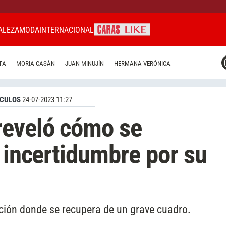
ALEZA
MODA
INTERNACIONAL
CARAS MIAMI
TA
MORIA CASÁN
JUAN MINUJÍN
HERMANA VERÓNICA
CARAS BRASIL
CARAS URUGUAY
CULOS
24-07-2023 11:27
reveló cómo se
a incertidumbre por su
tución donde se recupera de un grave cuadro.