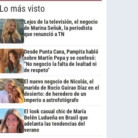
Lo más visto
Lejos de la televisión, el negocio
de Marina Señuk, la periodista
que renunció a TN
Desde Punta Cana, Pampita habló
sobre Martín Pepa y se confesó:
"No negocio la falta de lealtad ni
de respeto"
El nuevo negocio de Nicolás, el
marido de Rocío Guirao Díaz en el
desierto: de heredero de un
imperio a astrofotógrafo
El look casual chic de María
Belén Ludueña en Brasil que
adelanta las tendencias del
verano