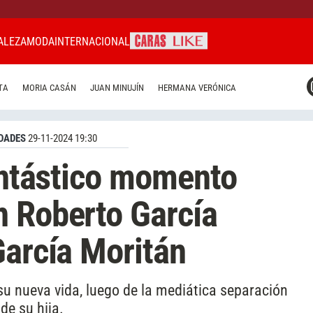
ALEZA
MODA
INTERNACIONAL
CARAS MIAMI
TA
MORIA CASÁN
JUAN MINUJÍN
HERMANA VERÓNICA
CARAS BRASIL
CARAS URUGUAY
DADES
29-11-2024 19:30
fantástico momento
n Roberto García
García Moritán
 su nueva vida, luego de la mediática separación
de su hija.