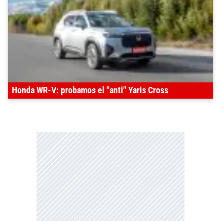
Honda WR-V: probamos el "anti" Yaris Cross