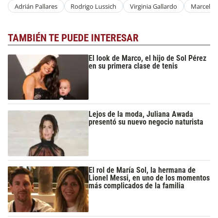
Adrián Pallares
Rodrigo Lussich
Virginia Gallardo
Marcela 
TAMBIÉN TE PUEDE INTERESAR
El look de Marco, el hijo de Sol Pérez
en su primera clase de tenis
Lejos de la moda, Juliana Awada
presentó su nuevo negocio naturista
El rol de María Sol, la hermana de
Lionel Messi, en uno de los momentos
más complicados de la familia