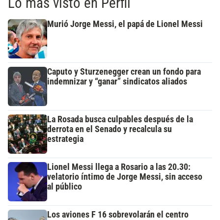
Lo más visto en Perfil
Murió Jorge Messi, el papá de Lionel Messi
Caputo y Sturzenegger crean un fondo para
indemnizar y “ganar” sindicatos aliados
La Rosada busca culpables después de la
derrota en el Senado y recalcula su
estrategia
Lionel Messi llega a Rosario a las 20.30:
velatorio íntimo de Jorge Messi, sin acceso
al público
Los aviones F 16 sobrevolarán el centro