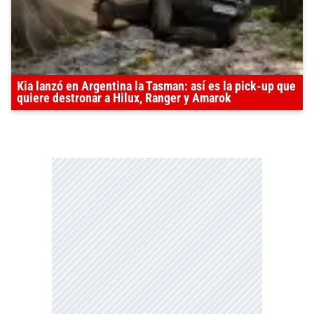
Kia lanzó en Argentina la Tasman: así es la pick-up que
quiere destronar a Hilux, Ranger y Amarok