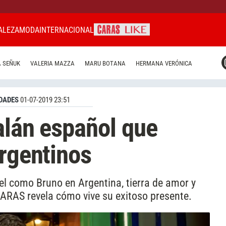
ALEZA
MODA
INTERNACIONAL
CARAS MIAMI
 SEÑUK
VALERIA MAZZA
MARU BOTANA
HERMANA VERÓNICA
CARAS BRASIL
CARAS URUGUAY
DADES
01-07-2019 23:51
galán español que
argentinos
el como Bruno en Argentina, tierra de amor y
ARAS revela cómo vive su exitoso presente.