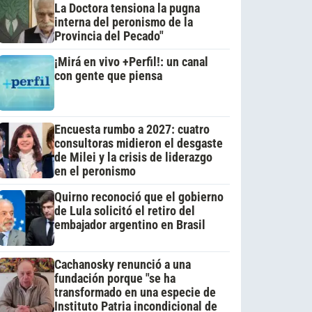
La Doctora tensiona la pugna
interna del peronismo de la
Provincia del Pecado"
¡Mirá en vivo +Perfil!: un canal
con gente que piensa
Encuesta rumbo a 2027: cuatro
consultoras midieron el desgaste
de Milei y la crisis de liderazgo
en el peronismo
Quirno reconoció que el gobierno
de Lula solicitó el retiro del
embajador argentino en Brasil
Cachanosky renunció a una
fundación porque "se ha
transformado en una especie de
Instituto Patria incondicional de