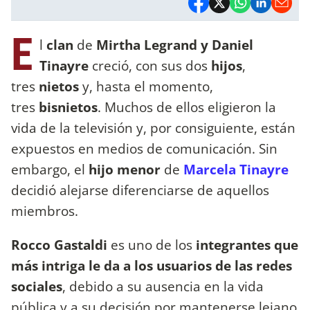
E
l
clan
de
Mirtha Legrand y Daniel
Tinayre
creció, con sus dos
hijos
,
tres
nietos
y, hasta el momento,
tres
bisnietos
. Muchos de ellos eligieron la
vida de la televisión y, por consiguiente, están
expuestos en medios de comunicación. Sin
embargo, el
hijo
menor
de
Marcela
Tinayre
decidió alejarse diferenciarse de aquellos
miembros.
Rocco Gastaldi
es uno de los
integrantes que
más intriga le da a los usuarios de las redes
sociales
, debido a su ausencia en la vida
pública y a su decisión por mantenerse lejano