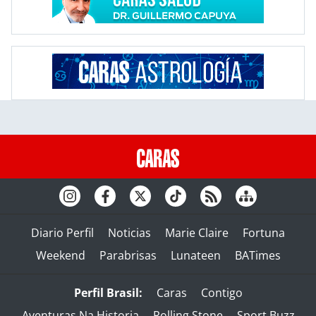
Diario Perfil
Noticias
Marie Claire
Fortuna
Weekend
Parabrisas
Lunateen
BATimes
Perfil Brasil:
Caras
Contigo
Aventuras Na Historia
Rolling Stone
Sport Buzz