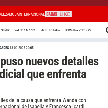
ALEZA
MODA
INTERNACIONAL
CARAS MIAMI
 SEÑUK
VALERIA MAZZA
MARU BOTANA
HERMANA VERÓNICA
CARAS BRASIL
CARAS URUGUAY
DADES
13-02-2025 20:05
xpuso nuevos detalles
dicial que enfrenta
alles de la causa que enfrenta Wanda con
ernacional de Isabella y Francesca Icardi.