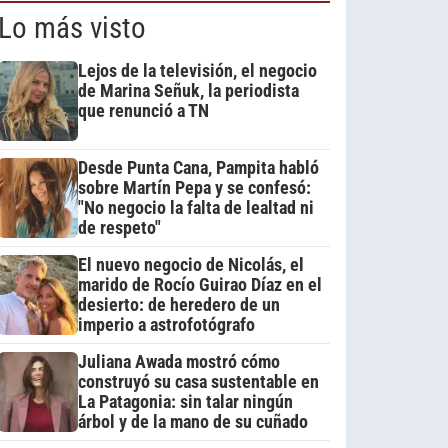
Lo más visto
Lejos de la televisión, el negocio
de Marina Señuk, la periodista
que renunció a TN
Desde Punta Cana, Pampita habló
sobre Martín Pepa y se confesó:
"No negocio la falta de lealtad ni
de respeto"
El nuevo negocio de Nicolás, el
marido de Rocío Guirao Díaz en el
desierto: de heredero de un
imperio a astrofotógrafo
Juliana Awada mostró cómo
construyó su casa sustentable en
La Patagonia: sin talar ningún
árbol y de la mano de su cuñado