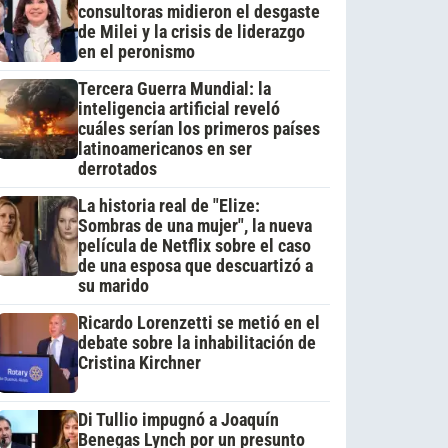
consultoras midieron el desgaste
de Milei y la crisis de liderazgo
en el peronismo
Tercera Guerra Mundial: la
inteligencia artificial reveló
cuáles serían los primeros países
latinoamericanos en ser
derrotados
La historia real de "Elize:
Sombras de una mujer", la nueva
película de Netflix sobre el caso
de una esposa que descuartizó a
su marido
Ricardo Lorenzetti se metió en el
debate sobre la inhabilitación de
Cristina Kirchner
Di Tullio impugnó a Joaquín
Benegas Lynch por un presunto