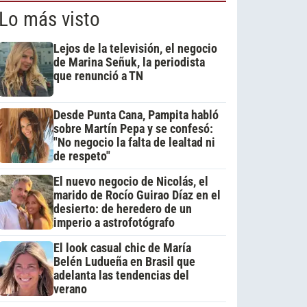
Lo más visto
Lejos de la televisión, el negocio
de Marina Señuk, la periodista
que renunció a TN
Desde Punta Cana, Pampita habló
sobre Martín Pepa y se confesó:
"No negocio la falta de lealtad ni
de respeto"
El nuevo negocio de Nicolás, el
marido de Rocío Guirao Díaz en el
desierto: de heredero de un
imperio a astrofotógrafo
El look casual chic de María
Belén Ludueña en Brasil que
adelanta las tendencias del
verano