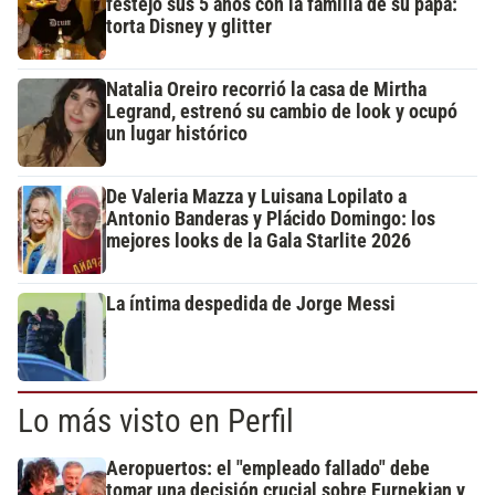
festejó sus 5 años con la familia de su papá:
torta Disney y glitter
Natalia Oreiro recorrió la casa de Mirtha
Legrand, estrenó su cambio de look y ocupó
un lugar histórico
De Valeria Mazza y Luisana Lopilato a
Antonio Banderas y Plácido Domingo: los
mejores looks de la Gala Starlite 2026
La íntima despedida de Jorge Messi
Lo más visto en Perfil
Aeropuertos: el "empleado fallado" debe
tomar una decisión crucial sobre Eurnekian y