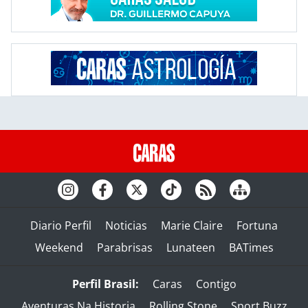
Diario Perfil
Noticias
Marie Claire
Fortuna
Weekend
Parabrisas
Lunateen
BATimes
Perfil Brasil:
Caras
Contigo
Aventuras Na Historia
Rolling Stone
Sport Buzz