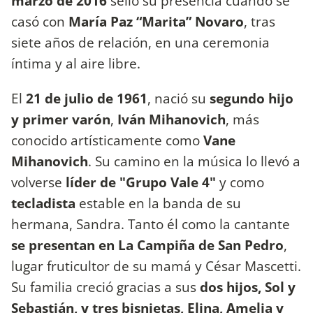
marzo de 2016
selló su presencia cuando se
casó con
María Paz “Marita” Novaro
, tras
siete años de relación, en una ceremonia
íntima y al aire libre.
El
21 de julio de 1961
, nació su
segundo hijo
y primer varón
,
Iván Mihanovich
, más
conocido artísticamente como
Vane
Mihanovich
. Su camino en la música lo llevó a
volverse
líder de "Grupo Vale 4"
y como
tecladista
estable en la banda de su
hermana, Sandra. Tanto él como la cantante
se presentan en La Campiña de San Pedro
,
lugar fruticultor de su mamá y César Mascetti.
Su familia creció gracias a sus
dos hijos, Sol y
Sebastián, y tres bisnietas, Elina, Amelia y