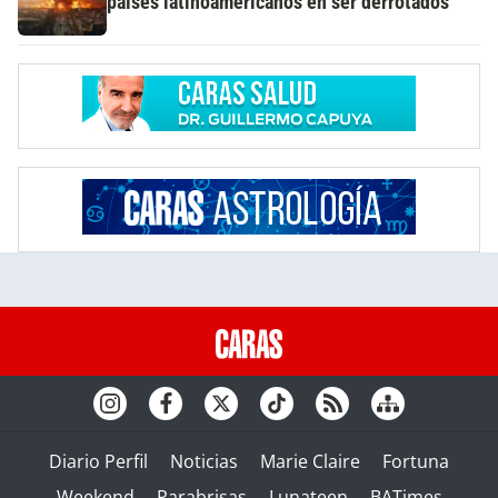
países latinoamericanos en ser derrotados
Diario Perfil
Noticias
Marie Claire
Fortuna
Weekend
Parabrisas
Lunateen
BATimes