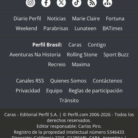
Diario Perfil
Noticias
Marie Claire
Fortuna
Weekend
Parabrisas
Lunateen
BATimes
Perfil Brasil:
Caras
Contigo
Aventuras Na Historia
Rolling Stone
Sport Buzz
Recreio
Maxima
Canales RSS
Quienes Somos
Contáctenos
Privacidad
Equipo
Reglas de participación
Tránsito
Caras - Editorial Perfil S.A.
| © Perfil.com 2006-2026 - Todos los
derechos reservados.
Editor responsable: Carlos Piro.
Registro de la propiedad intelectual número 5346433
Dirección:
California 2715
,
C1289ABI
,
CABA, Argentina
|