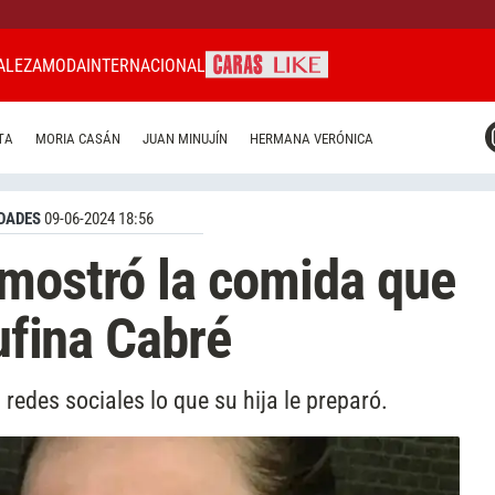
ALEZA
MODA
INTERNACIONAL
CARAS MIAMI
TA
MORIA CASÁN
JUAN MINUJÍN
HERMANA VERÓNICA
CARAS BRASIL
CARAS URUGUAY
DADES
09-06-2024 18:56
mostró la comida que
Rufina Cabré
redes sociales lo que su hija le preparó.