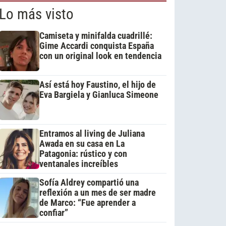
Lo más visto
Camiseta y minifalda cuadrillé:
Gime Accardi conquista España
con un original look en tendencia
Así está hoy Faustino, el hijo de
Eva Bargiela y Gianluca Simeone
Entramos al living de Juliana
Awada en su casa en La
Patagonia: rústico y con
ventanales increíbles
Sofía Aldrey compartió una
reflexión a un mes de ser madre
de Marco: “Fue aprender a
confiar”