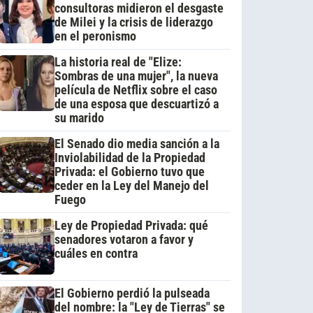
consultoras midieron el desgaste
de Milei y la crisis de liderazgo
en el peronismo
La historia real de "Elize:
Sombras de una mujer", la nueva
película de Netflix sobre el caso
de una esposa que descuartizó a
su marido
El Senado dio media sanción a la
Inviolabilidad de la Propiedad
Privada: el Gobierno tuvo que
ceder en la Ley del Manejo del
Fuego
Ley de Propiedad Privada: qué
senadores votaron a favor y
cuáles en contra
El Gobierno perdió la pulseada
del nombre: la "Ley de Tierras" se