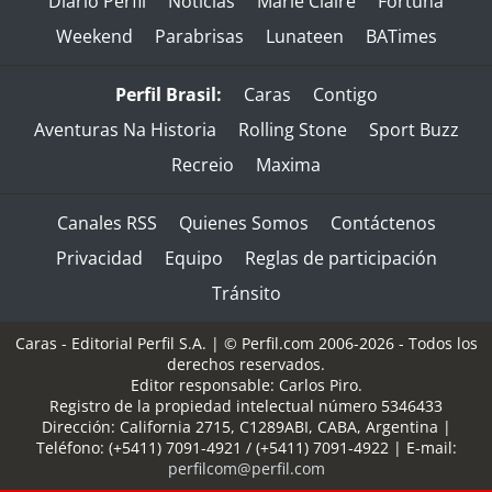
Diario Perfil
Noticias
Marie Claire
Fortuna
Weekend
Parabrisas
Lunateen
BATimes
Perfil Brasil:
Caras
Contigo
Aventuras Na Historia
Rolling Stone
Sport Buzz
Recreio
Maxima
Canales RSS
Quienes Somos
Contáctenos
Privacidad
Equipo
Reglas de participación
Tránsito
Caras - Editorial Perfil S.A.
| © Perfil.com 2006-2026 - Todos los
derechos reservados.
Editor responsable: Carlos Piro.
Registro de la propiedad intelectual número 5346433
Dirección:
California 2715
,
C1289ABI
,
CABA, Argentina
|
Teléfono:
(+5411) 7091-4921
/
(+5411) 7091-4922
| E-mail:
perfilcom@perfil.com