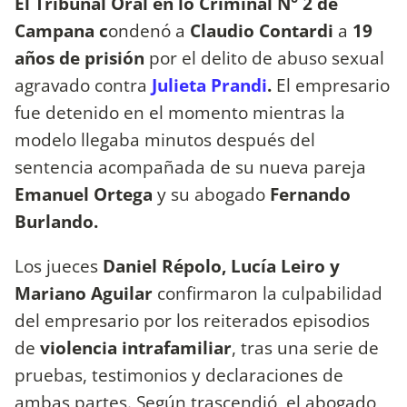
El Tribunal Oral en lo Criminal N° 2 de
Campana c
ondenó a
Claudio Contardi
a
19
años de prisión
por el delito de abuso sexual
agravado contra
Julieta Prandi
.
El empresario
fue detenido en el momento mientras la
modelo llegaba minutos después del
sentencia acompañada de su nueva pareja
Emanuel Ortega
y su abogado
Fernando
Burlando.
Los jueces
Daniel Répolo, Lucía Leiro y
Mariano Aguilar
confirmaron la culpabilidad
del empresario por los reiterados episodios
de
violencia intrafamiliar
, tras una serie de
pruebas, testimonios y declaraciones de
ambas partes. Según trascendió, el abogado