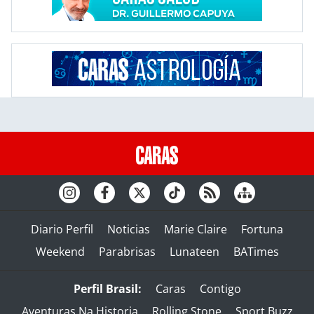
Diario Perfil
Noticias
Marie Claire
Fortuna
Weekend
Parabrisas
Lunateen
BATimes
Perfil Brasil:
Caras
Contigo
Aventuras Na Historia
Rolling Stone
Sport Buzz