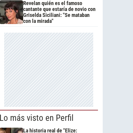
Revelan quién es el famoso
cantante que estaría de novio con
Griselda Siciliani: "Se mataban
con la mirada"
Lo más visto en Perfil
La historia real de "Elize: