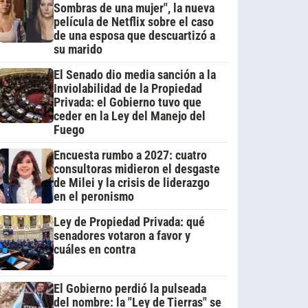
Sombras de una mujer", la nueva
película de Netflix sobre el caso
de una esposa que descuartizó a
su marido
El Senado dio media sanción a la
Inviolabilidad de la Propiedad
Privada: el Gobierno tuvo que
ceder en la Ley del Manejo del
Fuego
Encuesta rumbo a 2027: cuatro
consultoras midieron el desgaste
de Milei y la crisis de liderazgo
en el peronismo
Ley de Propiedad Privada: qué
senadores votaron a favor y
cuáles en contra
El Gobierno perdió la pulseada
del nombre: la "Ley de Tierras" se