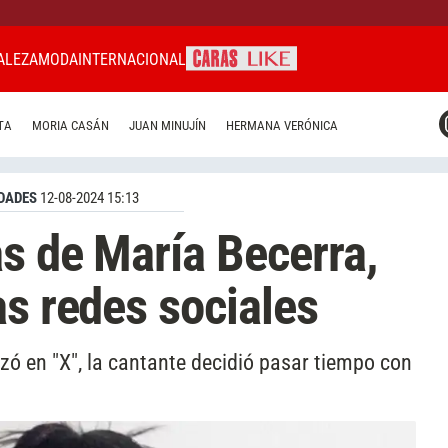
ALEZA
MODA
INTERNACIONAL
CARAS MIAMI
TA
MORIA CASÁN
JUAN MINUJÍN
HERMANA VERÓNICA
CARAS BRASIL
CARAS URUGUAY
DADES
12-08-2024 15:13
s de María Becerra,
as redes sociales
zó en "X", la cantante decidió pasar tiempo con