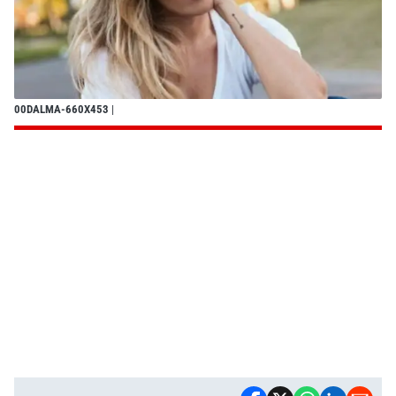
00DALMA-660X453
|