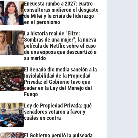
Encuesta rumbo a 2027: cuatro
consultoras midieron el desgaste
de Milei y la crisis de liderazgo
en el peronismo
La historia real de "Elize:
Sombras de una mujer", la nueva
película de Netflix sobre el caso
de una esposa que descuartizó a
su marido
El Senado dio media sanción a la
Inviolabilidad de la Propiedad
Privada: el Gobierno tuvo que
ceder en la Ley del Manejo del
Fuego
Ley de Propiedad Privada: qué
senadores votaron a favor y
cuáles en contra
El Gobierno perdió la pulseada