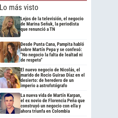
Lo más visto
Lejos de la televisión, el negocio
de Marina Señuk, la periodista
que renunció a TN
Desde Punta Cana, Pampita habló
sobre Martín Pepa y se confesó:
"No negocio la falta de lealtad ni
de respeto"
El nuevo negocio de Nicolás, el
marido de Rocío Guirao Díaz en el
desierto: de heredero de un
imperio a astrofotógrafo
La nueva vida de Martín Karpan,
el ex novio de Florencia Peña que
construyó un negocio con ella y
ahora triunfa en Colombia