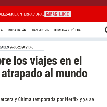
ALEZA
MODA
INTERNACIONAL
CARAS MIAMI
TA
MORIA CASÁN
JUAN MINUJÍN
HERMANA VERÓNICA
CARAS BRASIL
CARAS URUGUAY
DADES
26-06-2020 21:40
re los viajes en el
 atrapado al mundo
ercera y última temporada por Netflix y ya se