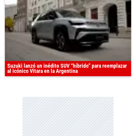
Suzuki lanzó un inédito SUV “híbrido” para reemplazar
al icónico Vitara en la Argentina