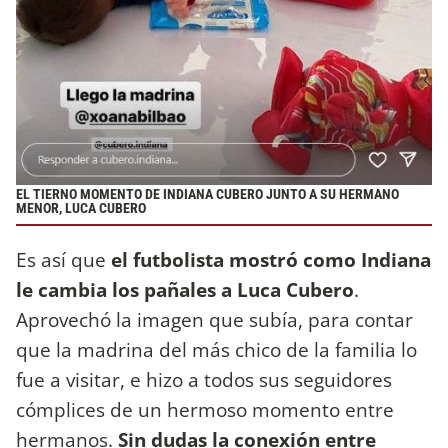
EL TIERNO MOMENTO DE INDIANA CUBERO JUNTO A SU HERMANO
MENOR, LUCA CUBERO
Es así que
el futbolista mostró como Indiana
le cambia los pañales a Luca Cubero
.
Aprovechó la imagen que subía, para contar
que la madrina del más chico de la familia lo
fue a visitar, e hizo a todos sus seguidores
cómplices de un hermoso momento entre
hermanos.
Sin dudas la conexión entre