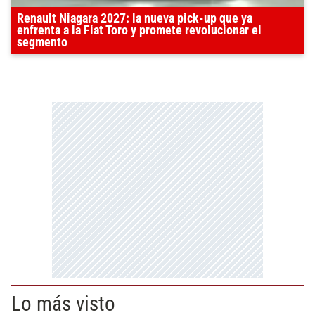
Renault Niagara 2027: la nueva pick-up que ya
enfrenta a la Fiat Toro y promete revolucionar el
segmento
Lo más visto