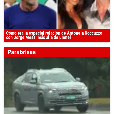
Cómo era la especial relación de Antonela Roccuzzo
con Jorge Messi más allá de Lionel