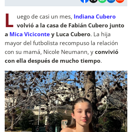
L
uego de casi un mes,
Indiana Cubero
volvió a la casa de Fabián Cubero junto
a
Mica Viciconte
y Luca Cubero
. La hija
mayor del futbolista recompuso la relación
con su mamá, Nicole Neumann, y
convivió
con ella después de mucho tiempo
.