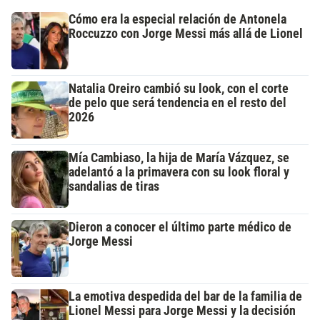
Cómo era la especial relación de Antonela
Roccuzzo con Jorge Messi más allá de Lionel
Natalia Oreiro cambió su look, con el corte
de pelo que será tendencia en el resto del
2026
Mía Cambiaso, la hija de María Vázquez, se
adelantó a la primavera con su look floral y
sandalias de tiras
Dieron a conocer el último parte médico de
Jorge Messi
La emotiva despedida del bar de la familia de
Lionel Messi para Jorge Messi y la decisión