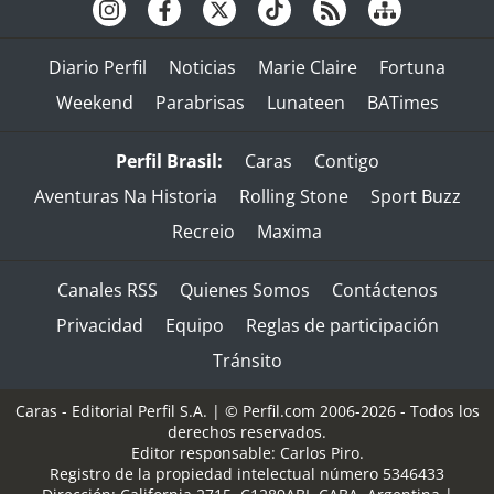
Diario Perfil
Noticias
Marie Claire
Fortuna
Weekend
Parabrisas
Lunateen
BATimes
Perfil Brasil:
Caras
Contigo
Aventuras Na Historia
Rolling Stone
Sport Buzz
Recreio
Maxima
Canales RSS
Quienes Somos
Contáctenos
Privacidad
Equipo
Reglas de participación
Tránsito
Caras - Editorial Perfil S.A.
| © Perfil.com 2006-2026 - Todos los
derechos reservados.
Editor responsable: Carlos Piro.
Registro de la propiedad intelectual número 5346433