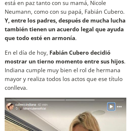
está en paz tanto con su mamá, Nicole
Neumann, como con su papá, Fabián Cubero.
Y, entre los padres, después de mucha lucha
también tienen un acuerdo legal que ayuda
que todo esté en armonía
.
En el día de hoy,
Fabián Cubero decidió
mostrar un tierno momento entre sus hijos
.
Indiana cumple muy bien el rol de hermana
mayor y realiza todos los actos que ese título
conlleva.