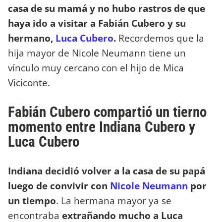
casa de su mamá y no hubo rastros de que
haya ido a visitar a Fabián Cubero y su
hermano,
Luca Cubero
.
Recordemos que la
hija mayor de Nicole Neumann tiene un
vínculo muy cercano con el hijo de Mica
Viciconte.
Fabián Cubero compartió un tierno
momento entre Indiana Cubero y
Luca Cubero
Indiana decidió volver a la casa de su papá
luego de convivir con
Nicole Neumann
por
un tiempo
. La hermana mayor ya se
encontraba
extrañando mucho a Luca