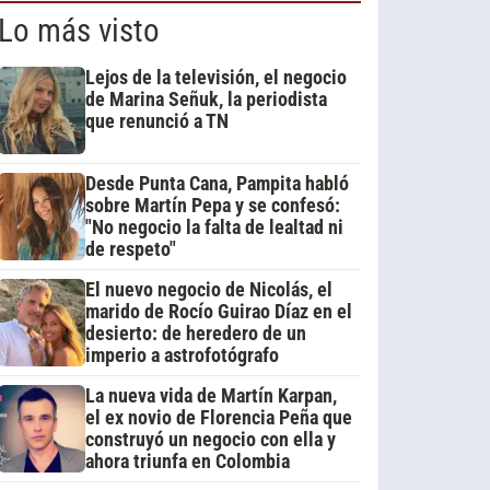
Lo más visto
Lejos de la televisión, el negocio
de Marina Señuk, la periodista
que renunció a TN
Desde Punta Cana, Pampita habló
sobre Martín Pepa y se confesó:
"No negocio la falta de lealtad ni
de respeto"
El nuevo negocio de Nicolás, el
marido de Rocío Guirao Díaz en el
desierto: de heredero de un
imperio a astrofotógrafo
La nueva vida de Martín Karpan,
el ex novio de Florencia Peña que
construyó un negocio con ella y
ahora triunfa en Colombia