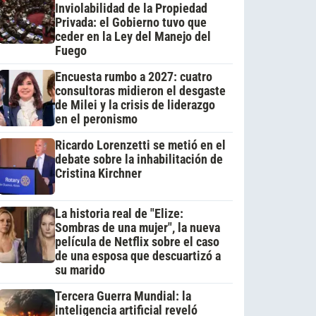
Inviolabilidad de la Propiedad
Privada: el Gobierno tuvo que
ceder en la Ley del Manejo del
Fuego
Encuesta rumbo a 2027: cuatro
consultoras midieron el desgaste
de Milei y la crisis de liderazgo
en el peronismo
Ricardo Lorenzetti se metió en el
debate sobre la inhabilitación de
Cristina Kirchner
La historia real de "Elize:
Sombras de una mujer", la nueva
película de Netflix sobre el caso
de una esposa que descuartizó a
su marido
Tercera Guerra Mundial: la
inteligencia artificial reveló