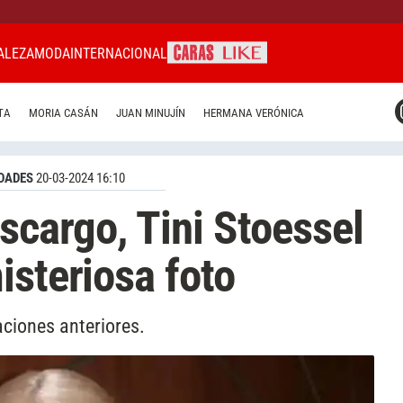
ALEZA
MODA
INTERNACIONAL
CARAS MIAMI
TA
MORIA CASÁN
JUAN MINUJÍN
HERMANA VERÓNICA
CARAS BRASIL
CARAS URUGUAY
DADES
20-03-2024 16:10
scargo, Tini Stoessel
isteriosa foto
aciones anteriores.