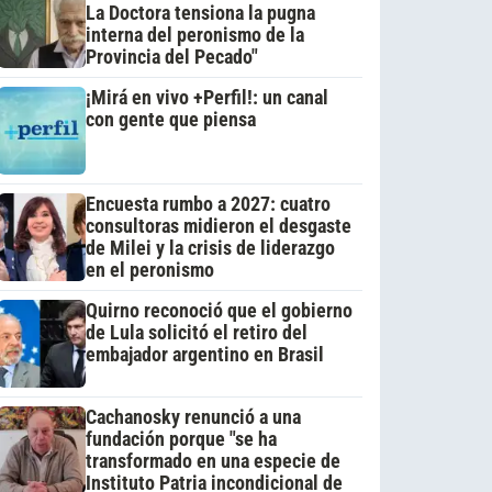
La Doctora tensiona la pugna
interna del peronismo de la
Provincia del Pecado"
¡Mirá en vivo +Perfil!: un canal
con gente que piensa
Encuesta rumbo a 2027: cuatro
consultoras midieron el desgaste
de Milei y la crisis de liderazgo
en el peronismo
Quirno reconoció que el gobierno
de Lula solicitó el retiro del
embajador argentino en Brasil
Cachanosky renunció a una
fundación porque "se ha
transformado en una especie de
Instituto Patria incondicional de