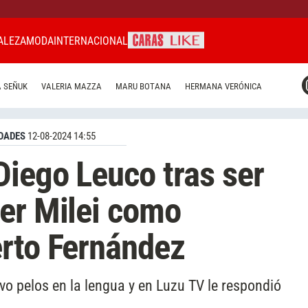
ALEZA
MODA
INTERNACIONAL
CARAS MIAMI
 SEÑUK
VALERIA MAZZA
MARU BOTANA
HERMANA VERÓNICA
CARAS BRASIL
CARAS URUGUAY
DADES
12-08-2024 14:55
Diego Leuco tras ser
er Milei como
erto Fernández
uvo pelos en la lengua y en Luzu TV le respondió