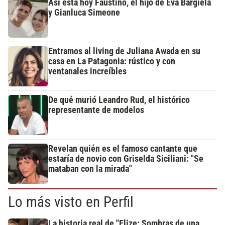
Así está hoy Faustino, el hijo de Eva Bargiela
y Gianluca Simeone
Entramos al living de Juliana Awada en su
casa en La Patagonia: rústico y con
ventanales increíbles
De qué murió Leandro Rud, el histórico
representante de modelos
Revelan quién es el famoso cantante que
estaría de novio con Griselda Siciliani: "Se
mataban con la mirada"
Lo más visto en Perfil
La historia real de "Elize: Sombras de una