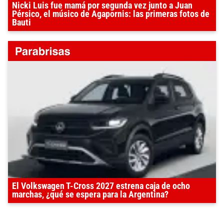
Nicki Luis fue mamá por segunda vez junto a Juan
Pérsico, el músico de Agapornis: las primeras fotos de
Bauti
El Volkswagen T-Cross 2027 estrena caja de ocho
marchas, ¿qué se espera para la Argentina?