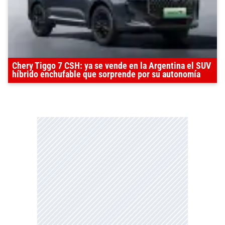
Chery Tiggo 7 CSH: ya se vende en la Argentina el SUV
híbrido enchufable que sorprende por su autonomía