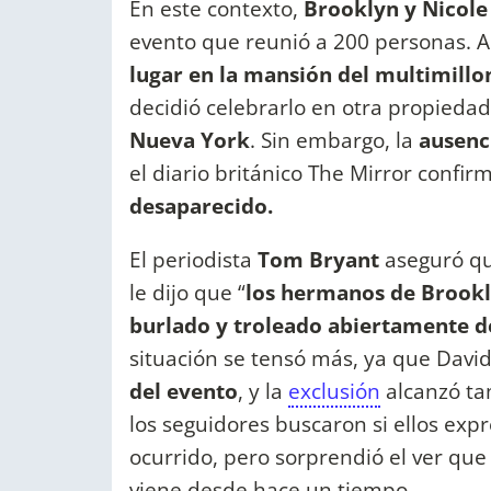
En este contexto,
Brooklyn y Nicole 
evento que reunió a 200 personas. A
lugar en la mansión del multimillo
decidió celebrarlo en otra propiedad 
Nueva York
. Sin embargo, la
ausenc
el diario británico The Mirror confi
desaparecido.
El periodista
Tom Bryant
aseguró qu
le dijo que “
los hermanos de Brookly
burlado y troleado abiertamente de
situación se tensó más, ya que David
del evento
, y la
exclusión
alcanzó ta
los seguidores buscaron si ellos exp
ocurrido, pero sorprendió el ver qu
viene desde hace un tiempo.