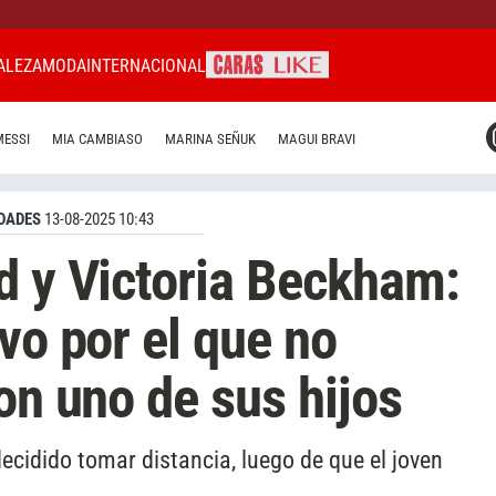
ALEZA
MODA
INTERNACIONAL
CARAS MIAMI
MESSI
MIA CAMBIASO
MARINA SEÑUK
MAGUI BRAVI
CARAS BRASIL
CARAS URUGUAY
DADES
13-08-2025 10:43
d y Victoria Beckham:
vo por el que no
on uno de sus hijos
decidido tomar distancia, luego de que el joven