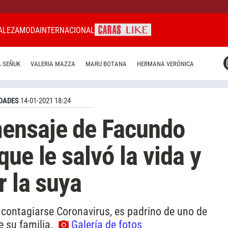
ALEZA
MODA
INTERNACIONAL
CARAS MIAMI
 SEÑUK
VALERIA MAZZA
MARU BOTANA
HERMANA VERÓNICA
CARAS BRASIL
CARAS URUGUAY
DADES
14-01-2021 18:24
ensaje de Facundo
ue le salvó la vida y
r la suya
s contagiarse Coronavirus, es padrino de uno de
de su familia.
Galería de fotos