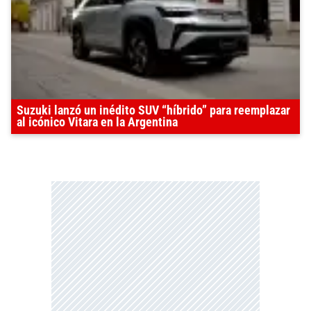
Suzuki lanzó un inédito SUV “híbrido” para reemplazar
al icónico Vitara en la Argentina