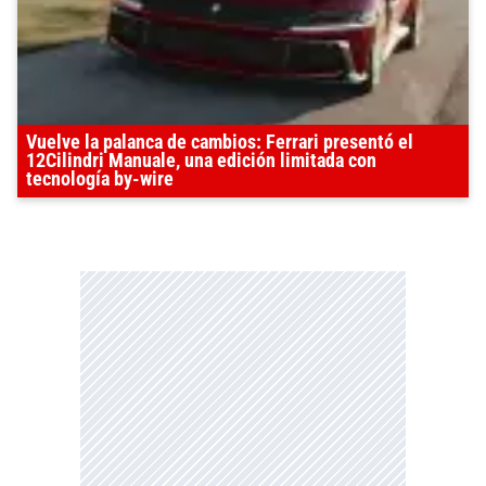
Vuelve la palanca de cambios: Ferrari presentó el
12Cilindri Manuale, una edición limitada con
tecnología by-wire