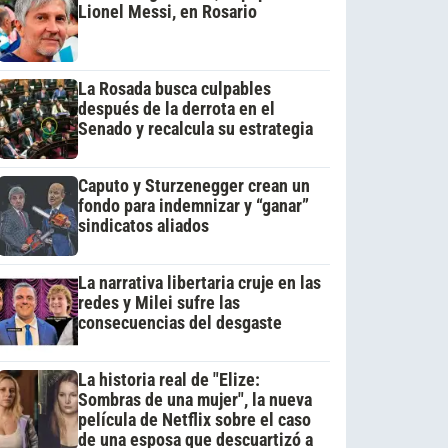
Lionel Messi, en Rosario
La Rosada busca culpables
después de la derrota en el
Senado y recalcula su estrategia
Caputo y Sturzenegger crean un
fondo para indemnizar y “ganar”
sindicatos aliados
La narrativa libertaria cruje en las
redes y Milei sufre las
consecuencias del desgaste
La historia real de "Elize:
Sombras de una mujer", la nueva
película de Netflix sobre el caso
de una esposa que descuartizó a