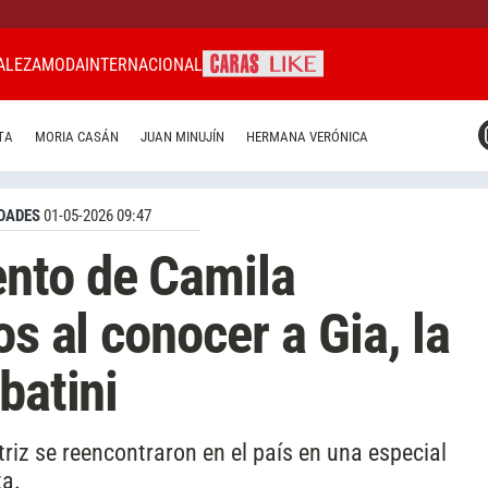
ALEZA
MODA
INTERNACIONAL
CARAS MIAMI
TA
MORIA CASÁN
JUAN MINUJÍN
HERMANA VERÓNICA
CARAS BRASIL
CARAS URUGUAY
DADES
01-05-2026 09:47
nto de Camila
os al conocer a Gia, la
batini
riz se reencontraron en el país en una especial
ta.