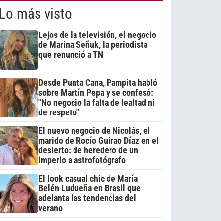
Lo más visto
Lejos de la televisión, el negocio
de Marina Señuk, la periodista
que renunció a TN
Desde Punta Cana, Pampita habló
sobre Martín Pepa y se confesó:
"No negocio la falta de lealtad ni
de respeto"
El nuevo negocio de Nicolás, el
marido de Rocío Guirao Díaz en el
desierto: de heredero de un
imperio a astrofotógrafo
El look casual chic de María
Belén Ludueña en Brasil que
adelanta las tendencias del
verano