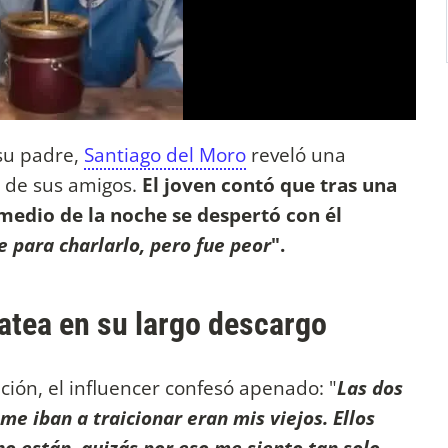
su padre,
Santiago del Moro
reveló una
 de sus amigos.
El joven contó que tras una
 medio de la noche se despertó con él
 para charlarlo, pero fue peor
".
atea en su largo descargo
ción, el influencer confesó apenado: "
Las dos
me iban a traicionar eran mis viejos. Ellos
no están, quizás por eso me siento tan solo.