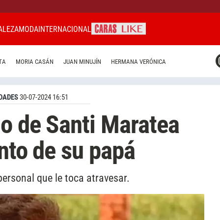
ALEZA
MODA
INTERNACIONAL
CARAS MIAMI
TA
MORIA CASÁN
JUAN MINUJÍN
HERMANA VERÓNICA
CARAS BRASIL
CARAS URUGUAY
DADES
30-07-2024 16:51
go de Santi Maratea
ento de su papá
personal que le toca atravesar.