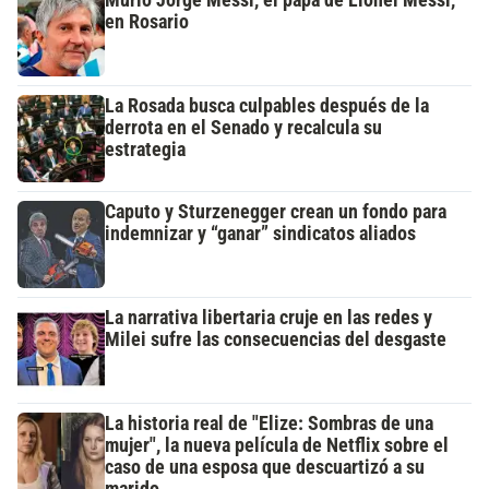
en Rosario
La Rosada busca culpables después de la
derrota en el Senado y recalcula su
estrategia
Caputo y Sturzenegger crean un fondo para
indemnizar y “ganar” sindicatos aliados
La narrativa libertaria cruje en las redes y
Milei sufre las consecuencias del desgaste
La historia real de "Elize: Sombras de una
mujer", la nueva película de Netflix sobre el
caso de una esposa que descuartizó a su
marido