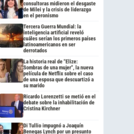
consultoras midieron el desgaste
de Milei y la crisis de liderazgo
en el peronismo
Tercera Guerra Mundial: la
inteligencia artificial reveló
cuáles serían los primeros países
latinoamericanos en ser
derrotados
La historia real de "Elize:
Sombras de una mujer", la nueva
película de Netflix sobre el caso
de una esposa que descuartizó a
su marido
Ricardo Lorenzetti se metió en el
debate sobre la inhabilitación de
Cristina Kirchner
Di Tullio impugnó a Joaquín
Benegas Lynch por un presunto