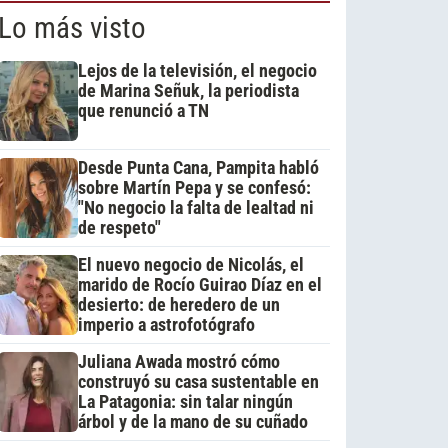
Lo más visto
Lejos de la televisión, el negocio
de Marina Señuk, la periodista
que renunció a TN
Desde Punta Cana, Pampita habló
sobre Martín Pepa y se confesó:
"No negocio la falta de lealtad ni
de respeto"
El nuevo negocio de Nicolás, el
marido de Rocío Guirao Díaz en el
desierto: de heredero de un
imperio a astrofotógrafo
Juliana Awada mostró cómo
construyó su casa sustentable en
La Patagonia: sin talar ningún
árbol y de la mano de su cuñado