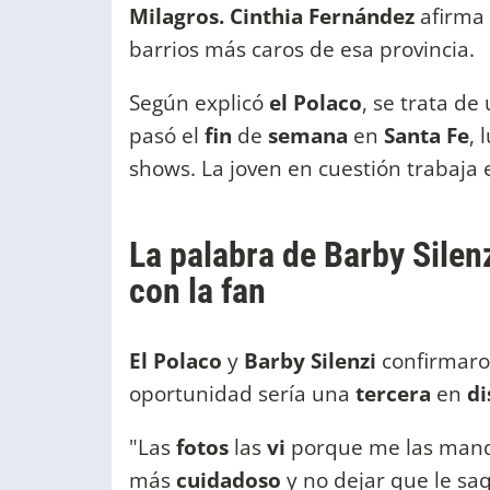
Milagros. Cinthia Fernández
afirma 
barrios más caros de esa provincia.
Según explicó
el Polaco
, se trata de
pasó el
fin
de
semana
en
Santa Fe
, 
shows. La joven en cuestión trabaja 
La palabra de Barby Silen
con la fan
El Polaco
y
Barby Silenzi
confirmar
oportunidad sería una
tercera
en
di
"Las
fotos
las
vi
porque me las mand
más
cuidadoso
y no dejar que le sa