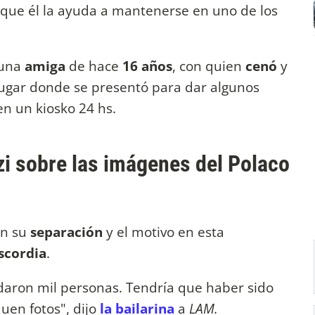
que él la ayuda a mantenerse en uno de los
 una
amiga
de hace
16 años
, con quien
cenó
y
lugar donde se presentó para dar algunos
en un kiosko 24 hs.
zi sobre las imágenes del Polaco
on su
separación
y el motivo en esta
scordia
.
aron mil personas. Tendría que haber sido
quen fotos", dijo
la bailarina
a
LAM.