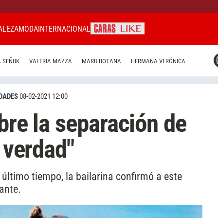
ALEZA
MODA
INTERNACIONAL
CARAS MIAMI
 SEÑUK
VALERIA MAZZA
MARU BOTANA
HERMANA VERÓNICA
CARAS BRASIL
CARAS URUGUAY
DADES
08-02-2021 12:00
bre la separación de
s verdad"
l último tiempo, la bailarina confirmó a este
tante.