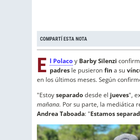
COMPARTÍ ESTA NOTA
E
l Polaco
y
Barby Silenzi
confirm
padres
le pusieron
fin
a su
vínc
en los últimos meses. Según confirm
"Estoy
separado
desde el
jueves
", 
mañana.
Por su parte, la mediática re
Andrea Taboada
: "
Estamos separa