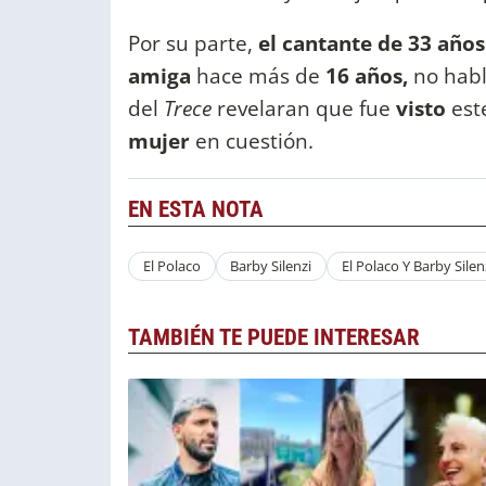
Por su parte,
el cantante de 33 año
amiga
hace más de
16 años,
no habl
del
Trece
revelaran que fue
visto
est
mujer
en cuestión.
EN ESTA NOTA
El Polaco
Barby Silenzi
El Polaco Y Barby Sile
TAMBIÉN TE PUEDE INTERESAR