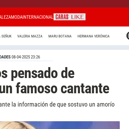
ALEZA
MODA
INTERNACIONAL
CARAS MIAMI
 SEÑUK
VALERIA MAZZA
MARU BOTANA
HERMANA VERÓNICA
CARAS BRASIL
CARAS URUGUAY
DADES
08-04-2025 23:26
s pensado de
 un famoso cantante
 ante la información de que sostuvo un amorío