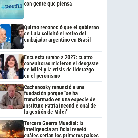
con gente que piensa
Quirno reconoció que el gobierno
de Lula solicitó el retiro del
embajador argentino en Brasil
Encuesta rumbo a 2027: cuatro
consultoras midieron el desgaste
de Milei y la crisis de liderazgo
en el peronismo
Cachanosky renunció a una
fundación porque "se ha
transformado en una especie de
Instituto Patria incondicional de
la gestión de Milei"
Tercera Guerra Mundial: la
inteligencia artificial reveló
cuáles serían los primeros países