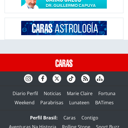
Diario Perfil
Noticias
Marie Claire
Fortuna
Weekend
Parabrisas
Lunateen
BATimes
Perfil Brasil:
Caras
Contigo
Aventuras Na Historia
Rolling Stone
Sport Buzz