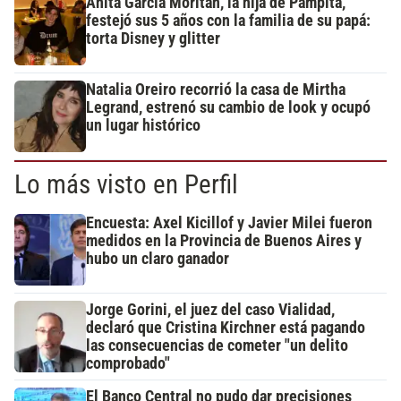
Anita García Moritán, la hija de Pampita,
festejó sus 5 años con la familia de su papá:
torta Disney y glitter
Natalia Oreiro recorrió la casa de Mirtha
Legrand, estrenó su cambio de look y ocupó
un lugar histórico
Lo más visto en Perfil
Encuesta: Axel Kicillof y Javier Milei fueron
medidos en la Provincia de Buenos Aires y
hubo un claro ganador
Jorge Gorini, el juez del caso Vialidad,
declaró que Cristina Kirchner está pagando
las consecuencias de cometer "un delito
comprobado"
El Banco Central no pudo dar precisiones