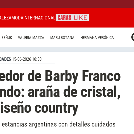
ALEZA
MODA
INTERNACIONAL
CARAS MIAMI
 SEÑUK
VALERIA MAZZA
MARU BOTANA
HERMANA VERÓNICA
CARAS BRASIL
CARAS URUGUAY
DADES
15-06-2026 18:33
edor de Barby Franco
do: araña de cristal,
diseño country
s estancias argentinas con detalles cuidados