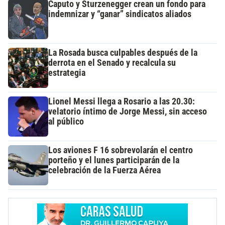
Caputo y Sturzenegger crean un fondo para
indemnizar y “ganar” sindicatos aliados
La Rosada busca culpables después de la
derrota en el Senado y recalcula su
estrategia
Lionel Messi llega a Rosario a las 20.30:
velatorio íntimo de Jorge Messi, sin acceso
al público
Los aviones F 16 sobrevolarán el centro
porteño y el lunes participarán de la
celebración de la Fuerza Aérea